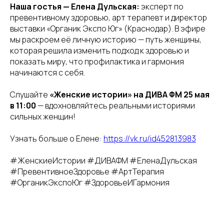
Наша гостья — Елена Дульская:
эксперт по
превентивному здоровью, арт терапевт и директор
выставки «Органик Экспо Юг» (Краснодар). В эфире
мы раскроем её личную историю — путь женщины,
которая решила изменить подход к здоровью и
показать миру, что профилактика и гармония
начинаются с себя.
Слушайте
«Женские истории» на ДИВА ФМ 25 мая
в 11:00
— вдохновляйтесь реальными историями
сильных женщин!
Узнать больше о Елене:
https://vk.ru/id452813983
#ЖенскиеИстории #ДИВАФМ #ЕленаДульская
#ПревентивноеЗдоровье #АртТерапия
#ОрганикЭкспоЮг #ЗдоровьеИГармония