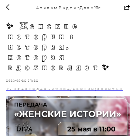
Анонсы Радио "ДиваFM"
✨ «Женские
истории»:
история,
которая
вдохновляет ✨
2026-05-22 14:22
Г. КРАСНОДАР - АФИША/АНОНСЫ/СОБЫТИЯ